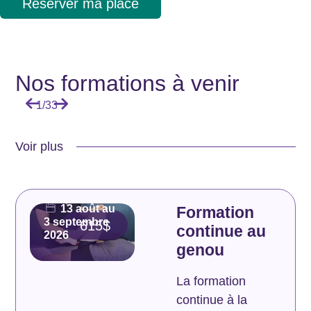
Réserver ma place
Nos formations à venir
1
/
33
Voir plus
42.5
heures |
Présentiel
13 août au
Formation
3 septembre
615$
continue au
2026
genou
La formation
continue à la