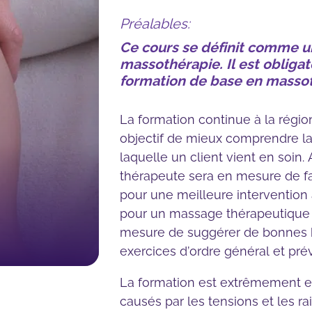
niveau I
Préalables:
Massage suédois avan
Ce cours se définit comme un
Bassin et membre infé
massothérapie. Il est obliga
Massage suédois avan
formation de base en massot
Cervical et membre su
Mobilité articulaire et fl
La formation continue à la région
musculaire
objectif de mieux comprendre la
Pratique supervisée a
laquelle un client vient en soin.
avancée
thérapeute sera en mesure de fai
pour une meilleure intervention
pour un massage thérapeutique sp
mesure de suggérer de bonnes h
exercices d’ordre général et prév
La formation est extrêmement ef
causés par les tensions et les rai