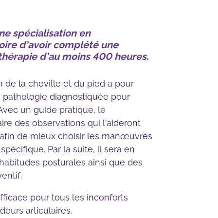
cé –
e spécialisation en
rieur
toire d’avoir complété une
cé –
hérapie d’au moins 400 heures.
périeur
exibilité
 de la cheville et du pied a pour
 pathologie diagnostiquée pour
natomie
 Avec un guide pratique, le
re des observations qui l’aideront
 afin de mieux choisir les manœuvres
écifique. Par la suite, il sera en
abitudes posturales ainsi que des
entif.
ficace pour tous les inconforts
deurs articulaires.