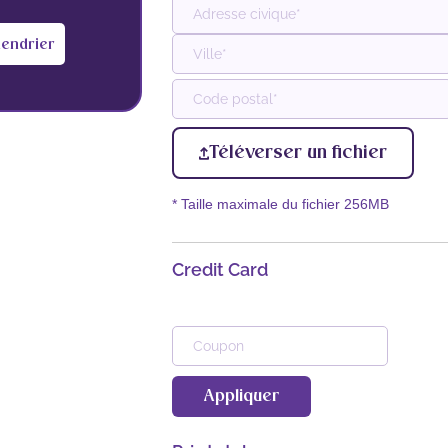
lendrier
Adresse
postale
Ville
Code
Téléverser un fichier
postal
* Taille maximale du fichier 256MB
Credit Card