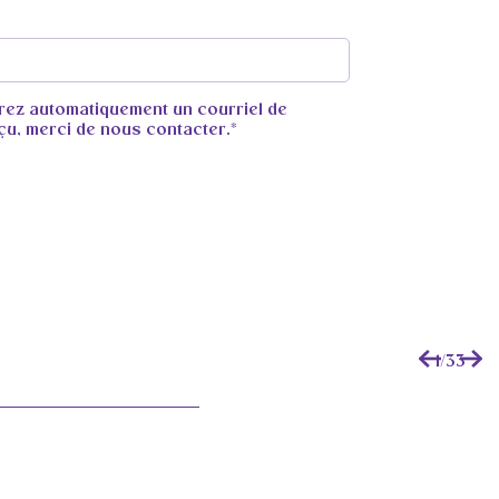
vrez automatiquement un courriel de
eçu, merci de nous contacter.*
1
/
33