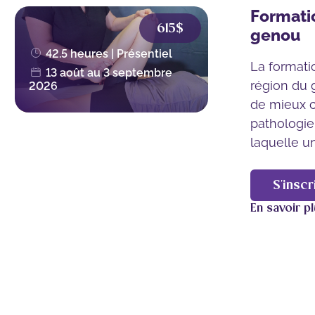
Formati
615$
genou
42.5 heures | Présentiel
La formati
13 août au 3 septembre
région du 
2026
de mieux 
pathologie
laquelle un.
S'inscr
En savoir p