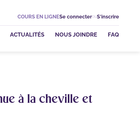
es
COURS EN LIGNE
Se connecter
ou
S'inscrire
es
ACTUALITÉS
NOUS JOINDRE
FAQ
vical
atrique
'épaule
horaco-
ue à la cheville et
ments
- En
nte