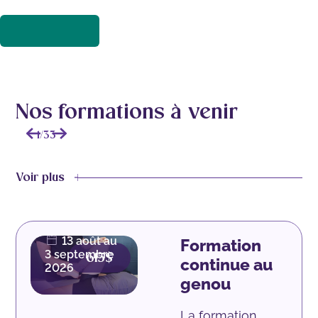
Nos formations à venir
1
/
33
Voir plus
42.5
heures |
Présentiel
13 août au
Formation
3 septembre
615$
continue au
2026
genou
La formation