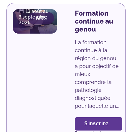
Présentiel
13 août au
Formation
3 septembre
615$
continue au
2026
genou
La formation
continue à la
région du genou
a pour objectif de
mieux
comprendre la
pathologie
diagnostiquée
pour laquelle un...
S'inscrire