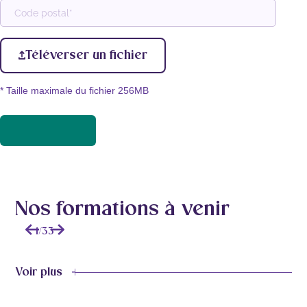
Province
Code
postal
Téléverser un fichier
* Taille maximale du fichier 256MB
Nos formations à venir
1
/
33
Voir plus
42.5
heures |