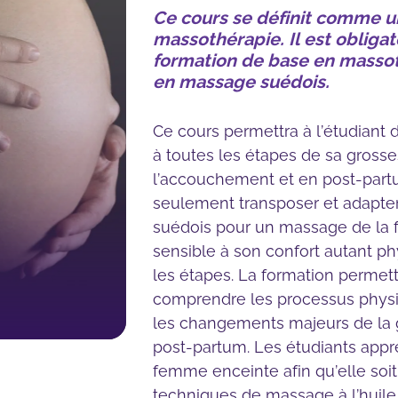
niveau I
Ce cours se définit comme un
massothérapie. Il est obliga
Massage suédois avan
formation de base en masso
Bassin et membre infé
en massage suédois.
Massage suédois avan
Cervical et membre su
Ce cours permettra à l’étudian
Mobilité articulaire et fl
à toutes les étapes de sa grosse
musculaire
l’accouchement et en post-partu
Pratique supervisée a
seulement transposer et adapt
avancée
suédois pour un massage de la 
sensible à son confort autant p
les étapes. La formation perme
comprendre les processus physi
les changements majeurs de la 
post-partum. Les étudiants app
femme enceinte afin qu’elle soi
techniques de massage à l’huile