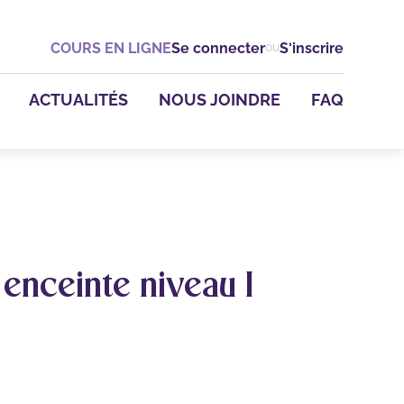
es
COURS EN LIGNE
Se connecter
ou
S'inscrire
es
ACTUALITÉS
NOUS JOINDRE
FAQ
vical
atrique
'épaule
horaco-
nceinte niveau I
ments
- En
nte