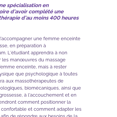
e spécialisation en
toire d’avoir complété une
cé –
thérapie d’au moins 400 heures
rieur
cé –
périeur
t d’accompagner une femme enceinte
exibilité
sse, en préparation à
m. L’étudiant apprendra à non
natomie
er les manœuvres du massage
femme enceinte, mais à rester
hysique que psychologique à toutes
ttra aux massothérapeutes de
ologiques, biomécaniques, ainsi que
grossesse, à l’accouchement et en
rendront comment positionner la
t confortable et comment adapter les
 afin de répondre aux besoins de la