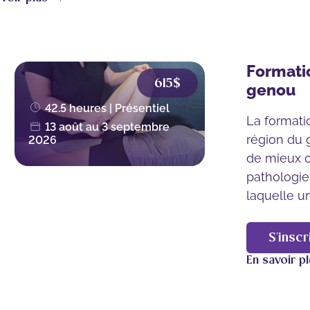
Formati
615$
genou
42.5 heures | Présentiel
La formati
13 août au 3 septembre
région du 
2026
de mieux 
pathologie
laquelle un.
S'inscr
En savoir p