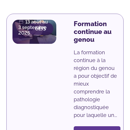
42.5
heures |
Présentiel
13 août au
Formation
3 septembre
615$
continue au
2026
genou
La formation
continue à la
région du genou
a pour objectif de
mieux
comprendre la
pathologie
diagnostiquée
pour laquelle un...