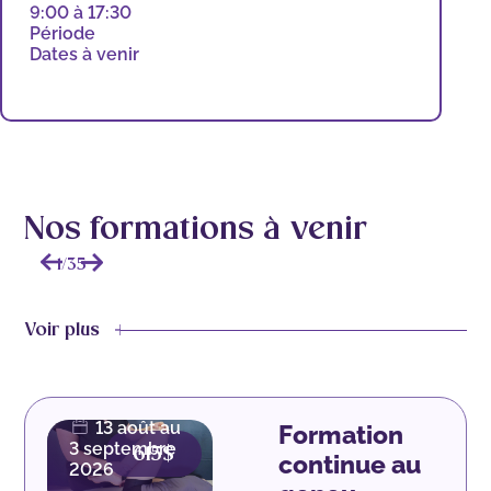
9:00 à 17:30
Période
Dates à venir
Nos formations à venir
1
/
35
Voir plus
42.5
heures |
Présentiel
13 août au
Formation
3 septembre
615$
continue au
2026