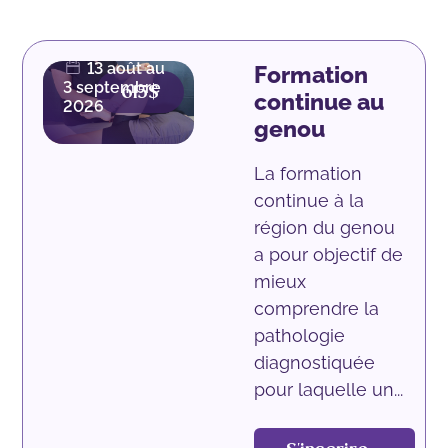
42.5
heures |
Présentiel
13 août au
Formation
3 septembre
615$
continue au
2026
genou
La formation
continue à la
région du genou
a pour objectif de
mieux
comprendre la
pathologie
diagnostiquée
pour laquelle un...