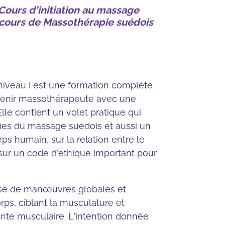
Cours d’initiation au massage
cours de Massothérapie suédois
cé –
rieur
cé –
périeur
exibilité
niveau I est une formation complète
venir massothérapeute avec une
natomie
le contient un volet pratique qui
ues du massage suédois et aussi un
rps humain, sur la relation entre le
 sur un code d’éthique important pour
sé de manœuvres globales et
rps, ciblant la musculature et
tente musculaire. L’intention donnée