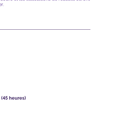
er.
é
(45 heures)