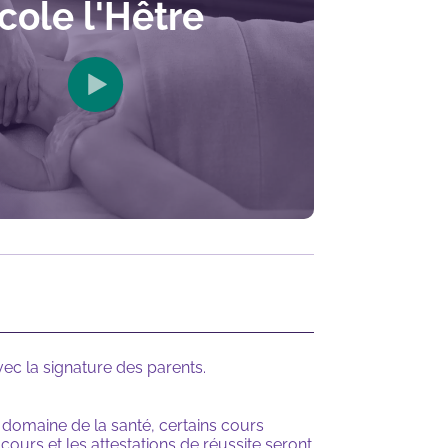
cole l'Hêtre
vec la signature des parents.
 domaine de la santé, certains cours
cours et les attestations de réussite seront