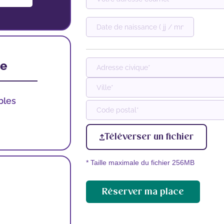
DD
slash
MM
slash
ne
YYYY
Adresse
postale
bles
Ville
Code
Téléverser un fichier
postal
* Taille maximale du fichier 256MB
Réserver ma place