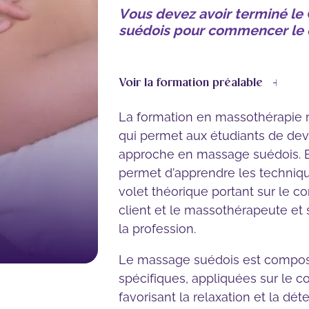
niveau I
Vous devez avoir terminé le 
suédois pour commencer le 
Massage suédois avan
Bassin et membre infé
Massage suédois avan
Voir la formation préalable
Cervical et membre su
Mobilité articulaire et fl
La formation en massothérapie 
musculaire
qui permet aux étudiants de de
Pratique supervisée a
approche en massage suédois. El
avancée
permet d’apprendre les techniq
volet théorique portant sur le co
client et le massothérapeute et
la profession.
Le massage suédois est compo
spécifiques, appliquées sur le co
favorisant la relaxation et la dé