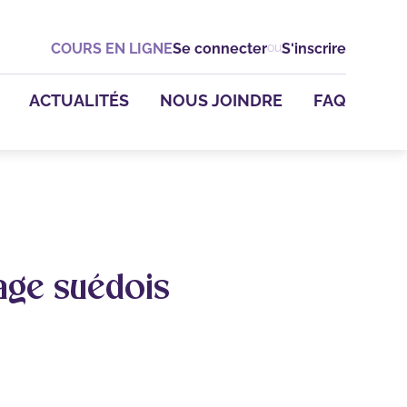
es
COURS EN LIGNE
Se connecter
ou
S'inscrire
es
ACTUALITÉS
NOUS JOINDRE
FAQ
vical
atrique
'épaule
horaco-
age suédois
ments
- En
nte