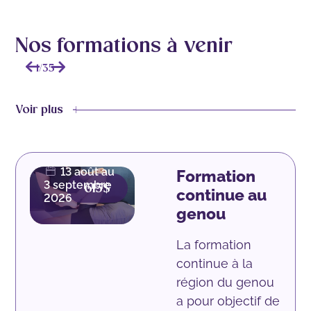
Nos formations à venir
1
/
35
Voir plus
42.5
heures |
Présentiel
13 août au
Formation
3 septembre
615$
continue au
2026
genou
La formation
continue à la
région du genou
a pour objectif de